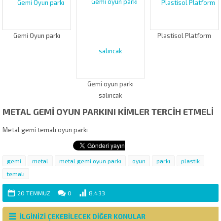
Gemi Oyun parkı
Plastisol Platform
Gemi oyun parkı
salıncak
METAL GEMİ OYUN PARKINI KİMLER TERCİH ETMELİ
Metal gemi temalı oyun parkı
gemi
metal
metal gemi oyun parkı
oyun
parkı
plastik
temalı
20 TEMMUZ
0
8.433
İLGİNİZİ ÇEKEBİLECEK DİĞER KONULAR