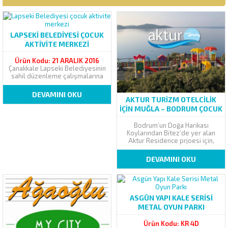
LAPSEKI BELEDIYESI ÇOCUK
AKTIVITE MERKEZI
Ürün Kodu: 21 ARALIK 2016
Çanakkale Lapseki Belediyesinin
sahil düzenleme çalışmalarına
bir destekte Steppark‘tan geldi.
Çanakkale – Lapseki
DEVAMINI OKU
Belediyesinin sahil düzenleme
AKTUR TURIZM OTELCILIK
çalışmaları kapsamında talep
IÇIN MUĞLA – BODRUM ÇOCUK
ettikleri çocuk oyun alanları ve
OYUN PARKLARI
kauçuk zemin döşemesi, proje
Bodrum’un Doğa Harikası
talepleri doğrultusunda imalata
Koylarından Bitez‘de yer alan
alınarak montajı gerçekleştirildi.
Aktur Residence prjoesi için,
Talep edilen ürünler tasarım
AKTUR A.Ş.’nin tercihi de
itibariyle survivor...
STEPPARK çocuk oyun parkları
DEVAMINI OKU
oldu. Muğla – Bodrum şehir
merkezine 8 km uzaklıkta olan,
Aktur Residence’ın tercih ettiği
oyun parkları, metal ve ahşap
taşıyıcı modellerden...
ASGÜN YAPI KALE SERISI
METAL OYUN PARKI
Ürün Kodu: KR 4D