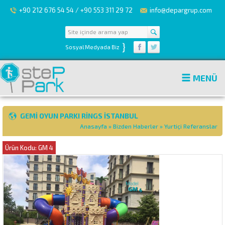
+90 212 676 54 54 / +90 553 311 29 72
info@depargrup.com
}
Sosyal Medyada Biz
MENÜ
GEMI OYUN PARKI RINGS İSTANBUL
Anasayfa
»
Bizden Haberler
»
Yurtiçi Referanslar
Ürün Kodu: GM 4