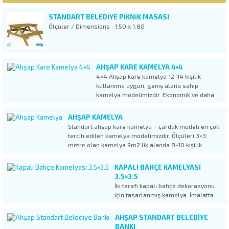
STANDART BELEDİYE PİKNİK MASASI
Ölçüler / Dimensions : 1.50 x 1.80
AHŞAP KARE KAMELYA 4×4
4×4 Ahşap kare kamelya 12-14 kişilik
kullanıma uygun, geniş alana sahip
kamelya modelimizdir. Ekonomik ve daha
küçük kamelya ürünlerimiz olan KM 01
kamelya modelinden 1 metrekare daha
AHŞAP KAMELYA
geniş olan çardak, 9 taşıyıcı dikme ile
Standart ahşap kare kamelya – çardak modeli en çok
güçlendirilmiştir. Lambri üstü shingle
tercih edilen kamelya modelimizdir. Ölçüleri 3×3
kaplama çatıdan...
metre olan kamelya 9m2’lik alanda 8-10 kişilik
kullanım ihtiyacını rahatlıkla karşılamaktadır. Ahşap
Kamelya kullanım alanları en başta, özel mülkler
KAPALI BAHÇE KAMELYASI
olmak üzere, apartman bahçelerinde, site
3.5×3.5
bahçelerinde,...
İki tarafı kapalı bahçe dekorasyonu
için tasarlanmış kamelya. İmalatta
kullanılan ahşap 1. Sınıf ithal Sibirya
çamıdır. Vakum emprenye işlemi
AHŞAP STANDART BELEDIYE
uygulanan ahşabın hizmet ömrü
BANKI