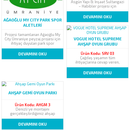
Asgün Yapı & İnşaat Sultangazi
– Habibler projesi için
ihtiyaçlarına göre özel imal
ettiğimiz, Kraliçe / Kale serisi
DEVAMINI OKU
dört kule metal oyun parkı
AĞAOĞLU MY CITY PARK SPOR
teslimatını gerçekleştirdik.
ALETLERİ
Asgün Yapı & İnşaat ile daha
önce ki çalışmamızda KR 4C
Projesi tamamlanan Ağaoğlu My
oyun parkı modeli nde...
VOGUE HOTEL SUPREME
City Ümraniye peyzaj projesi için
ihtiyaç duyulan park spor
AHŞAP OYUN GRUBU
aletleri talebi tarafımızdan
karşılanmıştır. Ağaoğlu My City
Ürün Kodu: SRV 03
DEVAMINI OKU
Ümraniye projesinde kullanılan
Çağdaş yaşamın tüm
açık alan park spor fitness
ihtiyaçlarına cevap veren,
aletleri teknik özellik
insanların yaşam alanlarına
olarak FİTNESS ALETLERİMİZ, Ø
kaliteli ve güvenilir hizmet
DEVAMINI OKU
140 MM. ÇAPINDA VE 4 MM....
sunan, farklı kategorilerdeki oda
tipleri ve özel villalar da eşsiz
bir konaklama konforu sunan,
dünya mutfaklarından leziz
AHŞAP GEMI OYUN PARKI
örnekler sunan 4 ala carte
restoranına sahip olan VOGUE
HOTEL...
Ürün Kodu: AHGM 3
Denizli‘ye montajını
gerçekleştirdiğimiz ahşap
plastik gemi temalı oyun parkı
ile ilgili görseller ektedir. Ahşap
DEVAMINI OKU
gemi oyun parkı ile ilgili