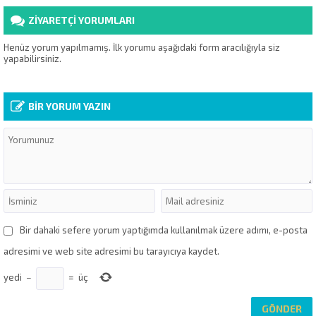
detaylar yazımızda. AHŞAP
GEMİ OYUN PARKI Teslimatını
ZİYARETÇİ YORUMLARI
gerçekleştirdiğimiz ahşap gemi
oyun parkında kullanılan
taşıyıcılar 1. sınıf ithal Sibirya
Henüz yorum yapılmamış. İlk yorumu aşağıdaki form aracılığıyla siz
çamından imal edilmiştir....
yapabilirsiniz.
BİR YORUM YAZIN
Bir dahaki sefere yorum yaptığımda kullanılmak üzere adımı, e-posta
adresimi ve web site adresimi bu tarayıcıya kaydet.
yedi
−
=
üç