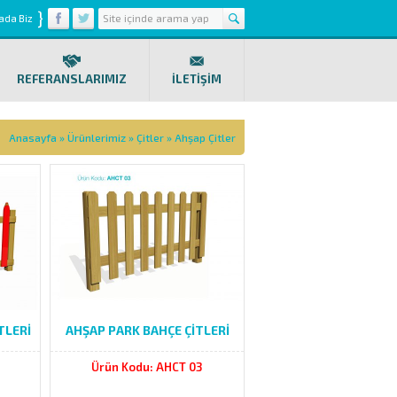
}
ada Biz
REFERANSLARIMIZ
İLETİŞİM
Anasayfa
»
Ürünlerimiz
»
Çitler
»
Ahşap Çitler
TLERİ
AHŞAP PARK BAHÇE ÇİTLERİ
Ürün Kodu: AHCT 03