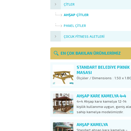
ÇITLER
AHŞAP ÇITLER
PANEL ÇITLER
ÇOCUK FITNESS ALETLERI
EN ÇOK BAKILAN ÜRÜNLERİMİZ
STANDART BELEDİYE PİKNİK
MASASI
Ölçüler / Dimensions : 1.50 x 1
AHŞAP KARE KAMELYA 4×4
4×4 Ahşap kare kamelya 12-14
kişilik kullanıma uygun, geniş al
sahip kamelya modelimizdir.
Ekonomik ve daha küçük kamely
ürünlerimiz olan KM 01 kamelya
AHŞAP KAMELYA
modelinden 1 metrekare daha ge
Standart ahşap kare kamelya –