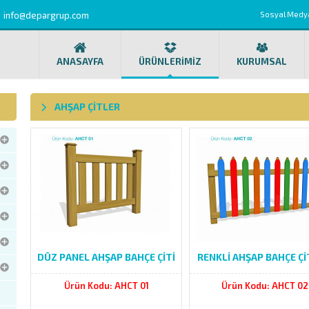
info@depargrup.com
Sosyal Medy
ANASAYFA
ÜRÜNLERİMİZ
KURUMSAL
AHŞAP ÇITLER
DÜZ PANEL AHŞAP BAHÇE ÇİTİ
RENKLİ AHŞAP BAHÇE Çİ
Ürün Kodu: AHCT 01
Ürün Kodu: AHCT 02