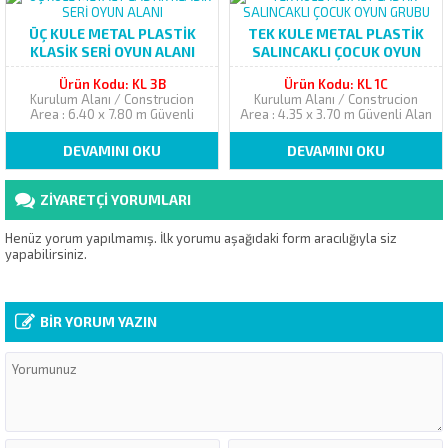
ÜÇ KULE METAL PLASTİK
TEK KULE METAL PLASTİK
KLASİK SERİ OYUN ALANI
SALINCAKLI ÇOCUK OYUN
GRUBU
Ürün Kodu: KL 3B
Ürün Kodu: KL 1C
Kurulum Alanı / Construcion
Kurulum Alanı / Construcion
Area : 6.40 x 7.80 m Güvenli
Area : 4.35 x 3.70 m Güvenli Alan
Alan / Safety Area :
/ Safety Area : 6.75 x
8.40 x 9.80 m Yükseklik /
5.70 m Yükseklik / Height
DEVAMINI OKU
DEVAMINI OKU
Height ...
...
ZİYARETÇİ YORUMLARI
Henüz yorum yapılmamış. İlk yorumu aşağıdaki form aracılığıyla siz
yapabilirsiniz.
BİR YORUM YAZIN