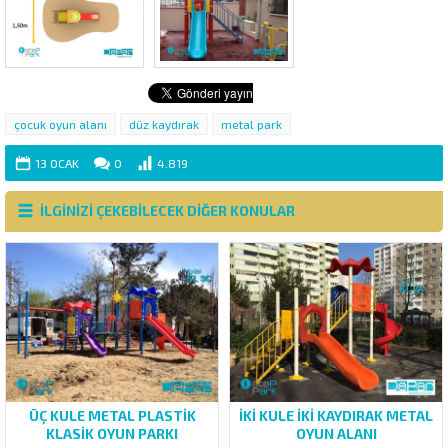
çocuk oyun alanı
düz kaydırak
metal park
13 OCAK
0
4.819
İLGİNİZİ ÇEKEBİLECEK DİĞER KONULAR
ÜÇ KULE METAL PLASTİK
İKİ KULE İKİ KAYDIRAK METAL
KLASİK OYUN PARKI
OYUN ALANI