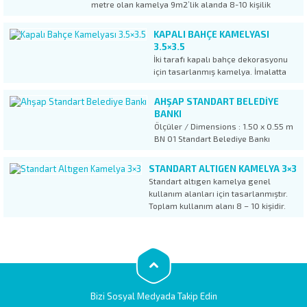
metre olan kamelya 9m2’lik alanda 8-10 kişilik
kullanım ihtiyacını rahatlıkla karşılamaktadır. Ahşap
Kamelya kullanım alanları en başta, özel mülkler
KAPALI BAHÇE KAMELYASI
olmak üzere, apartman bahçelerinde, site
3.5×3.5
bahçelerinde,...
İki tarafı kapalı bahçe dekorasyonu
için tasarlanmış kamelya. İmalatta
kullanılan ahşap 1. Sınıf ithal Sibirya
çamıdır. Vakum emprenye işlemi
AHŞAP STANDART BELEDIYE
uygulanan ahşabın hizmet ömrü
BANKI
minimum 10 yıldır. Kamelya Ölçüleri :
Ölçüler / Dimensions : 1.50 x 0.55 m
3.50 x 3.50 M (Çatı saçakları dahil
BN 01 Standart Belediye Bankı
ölçüsüdür.) Yükseklik : 2.80...
modelimiz fiyat olarak en uygun
bankımız olup, devlet kurumları, özel
STANDART ALTIGEN KAMELYA 3×3
sektör park, bahçe ve peyzaj
Standart altıgen kamelya genel
projelerinde en çok tercih edilen
kullanım alanları için tasarlanmıştır.
modeldir. Bank için kullanılan ahşap
Toplam kullanım alanı 8 – 10 kişidir.
imalata girmeden...
Özel mülklerin yanısıra, apartman
bahçeleri, site bahçeleri, belediye park
ve bahçeler gibi toplu yaşam
alanlarında rahatlıkla kullanılabilir.
Ekonomik fiyatı, kullanışlı tasarımı ve
estetik görünümüyle en...
Bizi Sosyal Medyada Takip Edin