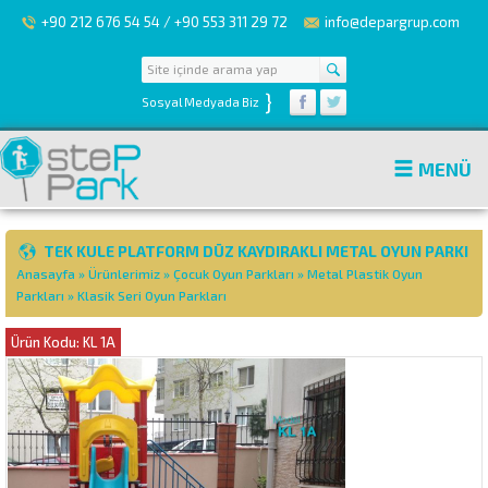
+90 212 676 54 54 / +90 553 311 29 72
info@depargrup.com
}
Sosyal Medyada Biz
MENÜ
TEK KULE PLATFORM DÜZ KAYDIRAKLI METAL OYUN PARKI
Anasayfa
»
Ürünlerimiz
»
Çocuk Oyun Parkları
»
Metal Plastik Oyun
Parkları
»
Klasik Seri Oyun Parkları
Ürün Kodu: KL 1A