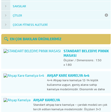
SAKSILAR
ÇITLER
ÇOCUK FITNESS ALETLERI
EN ÇOK BAKILAN ÜRÜNLERIMIZ
STANDART BELEDİYE PİKNİK
MASASI
Ölçüler / Dimensions : 1.50
x 1.80
AHŞAP KARE KAMELYA 4×4
4×4 Ahşap kare kamelya 12-14 kişilik
kullanıma uygun, geniş alana sahip
kamelya modelimizdir. Ekonomik ve daha
küçük kamelya ürünlerimiz olan KM 01
kamelya modelinden 1 metrekare daha
AHŞAP KAMELYA
geniş olan çardak, 9 taşıyıcı dikme ile
Standart ahşap kare kamelya – çardak modeli en çok
güçlendirilmiştir. Lambri üstü shingle
tercih edilen kamelya modelimizdir. Ölçüleri 3×3
kaplama çatıdan...