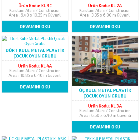
Ürün Kodu: KL 3C
Ürün Kodu: KL 2A
Kurulum Alanı / Construcion
Kurulum Alanı / Construcion
Area : 6.40 x 10.35 m Güvenli
Area : 3.35 x 6.00 m Güvenli
Alan / Safety Area :
Alan / Safety Area :
8.40 x 12.35 m Yükseklik /
5.35 x 8.00 m Yükseklik /
DEVAMINI OKU
DEVAMINI OKU
Height ...
Height ...
DÖRT KULE METAL PLASTIK
ÇOCUK OYUN GRUBU
Ürün Kodu: KL 4A
Kurulum Alanı / Construcion
Area : 10.85 x 6.40 m Güvenli
Alan / Safety Area :
12.85 x 8.40 m Yükseklik /
DEVAMINI OKU
Height ...
ÜÇ KULE METAL PLASTİK
ÇOCUK OYUN GRUBU
Ürün Kodu: KL 3A
Kurulum Alanı / Construcion
Area : 6.50 x 6.40 m Güvenli
Alan / Safety Area :
8.50 x 8.40 m Yükseklik /
DEVAMINI OKU
Height ...