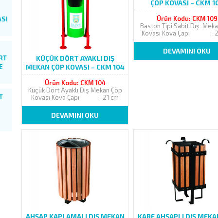
ÇÖP KOVASI – CKM 1
ta,
Ürün Kodu: CKM 109
SI
Baston Tipi Sabit Dış Mek
k,
Kovası Kova Çapı : 2
le
Kova Yüksekliği : 50 cm 
hçe
.
Yüksekliği : 110 cm Ayak Ge
DEVAMINI OKU
onu
: 44 cm ELEKTROSTATİK
RT
KÜÇÜK DÖRT AYAKLI DIŞ
FIRIN BOYALI, BELEDİYE.
a
E
MEKAN ÇÖP KOVASI – CKM 104
ış
Ürün Kodu: CKM 104
Küçük Dört Ayaklı Dış Mekan Çöp
ns
T
Kovası Kova Çapı : 21 cm
55
Kova Yüksekliği : 50 cm Ayak
ınıf
Yüksekliği : 85 cm Ayak Genişliği
DEVAMINI OKU
ya
: 30 cm ELEKTROSTATİK TOZ
FIRIN BOYALI, BELEDİYE...
z
ak
n
n
mrü
et
tır.
10
,
ör
anı
çe
r.
AHŞAP KAPLAMALI DIŞ MEKAN
KARE AHŞAPLI DIŞ MEKA