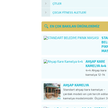
ÇITLER
ÇOCUK FITNESS ALETLERI
EN ÇOK BAKILAN ÜRÜNLERIMIZ
STA
BEL
PİK
MAS
Ölçü
/
AHŞAP KARE
Dime
KAMELYA 4×4
: 1.5
4×4 Ahşap kare
x 1.
kamelya 12-14
kişilik kullanıma
uygun, geniş al
AHŞAP KAMELYA
sahip kamelya
Standart ahşap kare kamelya –
modelimizdir.
çardak modeli en çok tercih edil
Ekonomik ve da
kamelya modelimizdir. Ölçüleri 3
küçük kamelya
metre olan kamelya 9m2’lik ala
ürünlerimiz olan
8-10 kişilik kullanım ihtiyacını