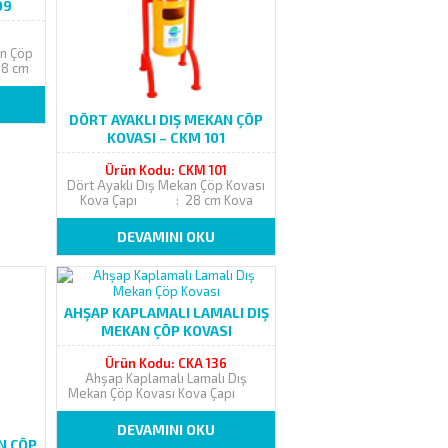
09
an Çöp
8 cm
Ayak
nişliği
 TOZ
DÖRT AYAKLI DIŞ MEKAN ÇÖP
..
KOVASI – CKM 101
Ürün Kodu: CKM 101
Dört Ayaklı Dış Mekan Çöp Kovası
Kova Çapı : 28 cm Kova
Yüksekliği : 50 cm Ayak Yüksekliği
: 117 cm Ayak Genişliği : 44 cm
DEVAMINI OKU
ELEKTROSTATİK TOZ FIRIN BOYALI,
AÇIK ALAN,...
AHŞAP KAPLAMALI LAMALI DIŞ
MEKAN ÇÖP KOVASI
Ürün Kodu: CKA 136
Ahşap Kaplamalı Lamalı Dış
Mekan Çöp Kovası Kova Çapı
: 32 cm Kova Yüksekliği : 50 cm
Ayak Yüksekliği : 81 cm Ayak
DEVAMINI OKU
Genişliği : 36 cm
N ÇÖP