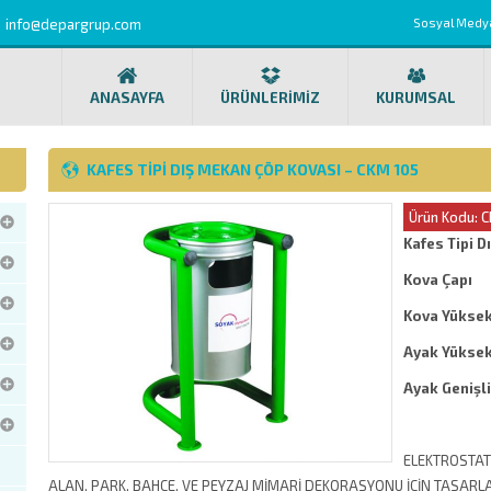
info@depargrup.com
Sosyal Medy
ANASAYFA
ÜRÜNLERİMİZ
KURUMSAL
KAFES TIPI DIŞ MEKAN ÇÖP KOVASI – CKM 105
Ürün Kodu: 
Kafes Tipi 
Kova Çapı
Kova Yüksekl
Ayak Yüksekl
Ayak Genişl
ELEKTROSTATİ
ALAN, PARK, BAHÇE, VE PEYZAJ MİMARİ DEKORASYONU İÇİN TASARL