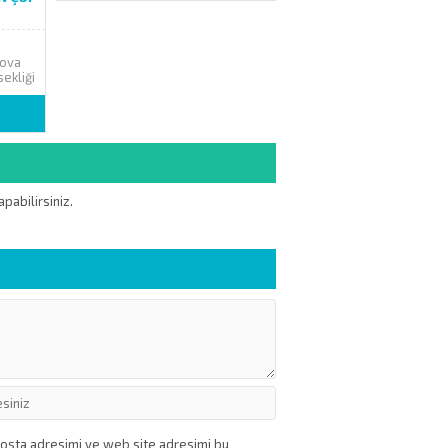
Kova
ekliği
81 cm
Kare
vası,
pabilirsiniz.
posta adresimi ve web site adresimi bu