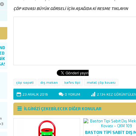
ÇÖP KOVASI BÜYÜK GÖRSELİ İÇİN AŞAĞIDA Kİ RESME TIKLAYIN
NDART
EDİYE
NİK
ASI
ler
nsions
çöp sepeti
dış mekan
kafes tipi
metal çöp kovası
0
80
23 ARALIK
2016
0
YORUM
2.134
KEZ GÖRÜNTÜLEN
ana
İLGİNİZİ ÇEKEBİLECEK DİĞER KONULAR
en
ha
×3
nda
BASTON TIPI SABIT DIŞ