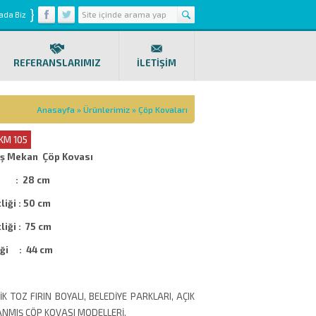
}
ada Biz
REFERANSLARIMIZ
İLETİŞİM
Anasayfa
»
Ürünlerimiz
»
Çöp Kovaları
CKM 105
Dış Mekan Çöp Kovası
 : 28 cm
iği : 50 cm
iği : 75 cm
iği : 44 cm
K TOZ FIRIN BOYALI, BELEDİYE PARKLARI, AÇIK
ANMIŞ ÇÖP KOVASI MODELLERİ.